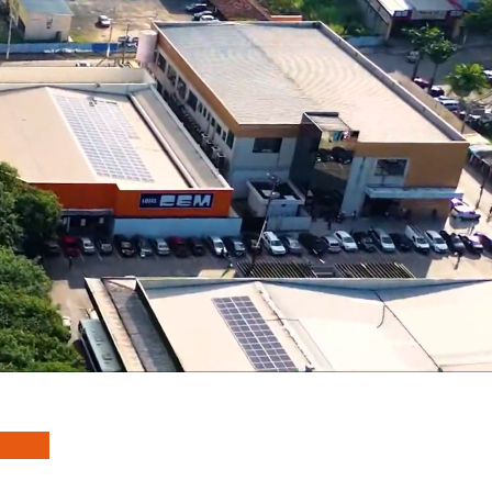
e Escolar
mpo
 de Caminhões
l de Idoso, Deficiente e Autista
dministrativo das Multas de Trânsito
 Notificações das Multas de Trânsito