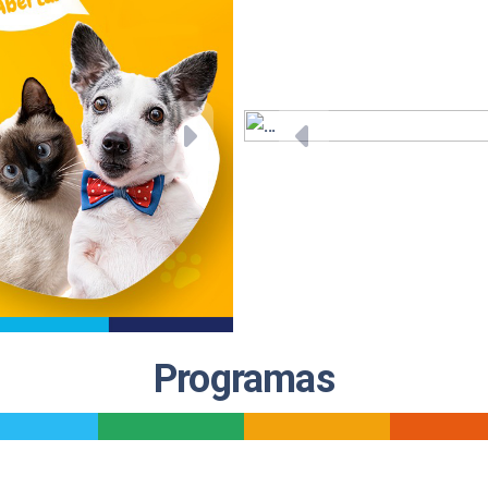
Next
Previous
Programas
_
_
_