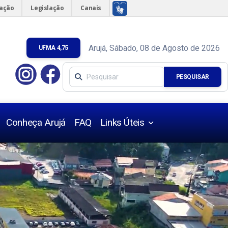
mação
Legislação
Canais
Arujá, Sábado, 08 de Agosto de 2026
UFMA 4,75
PESQUISAR
Conheça Arujá
FAQ
Links Úteis
Úteis
s Urbanísticas
s