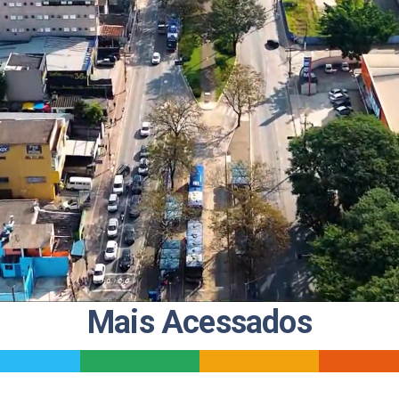
Radares
Transport
Detran
Poupate
EMTU
Cadastro
Credencia
Recurso A
2ª Via de
Mais Acessados
_
_
_