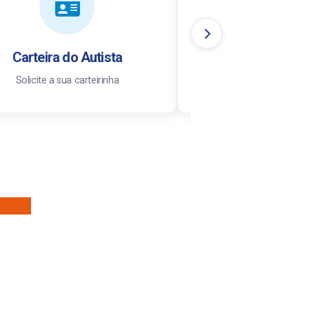
Carteira do Autista
Transparê
Solicite a sua carteirinha
Acesso à informaçã