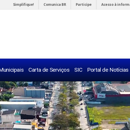
Simplifique!
Comunica BR
Participe
Acesso à infor
Municipais
Carta de Serviços
SIC
Portal de Notícias
Telefones 
Legislaçõe
Servidor
Concurso