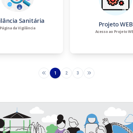
ilância Sanitária
Projeto WEB
Página da Vigilância
Acesso ao Projeto W
1
2
3