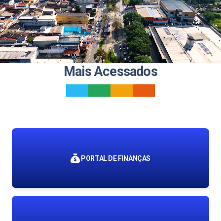
Mais Acessados
_
_
_
_
PORTAL DE FINANÇAS