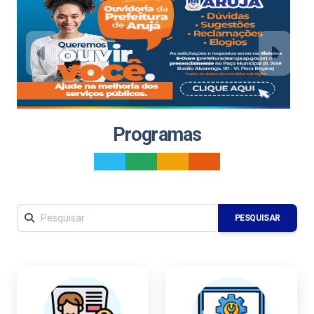
Previous
Next
Programas
_
_
_
_
PESQUISAR