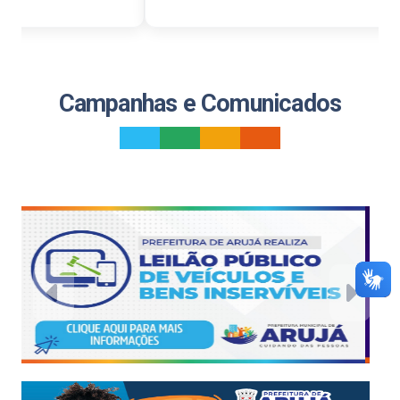
Campanhas e Comunicados
_
_
_
_
Previous
Next