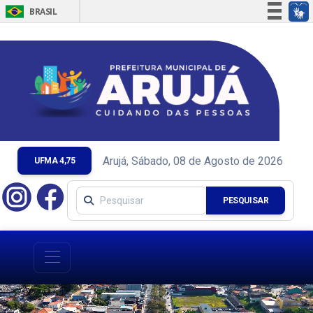
BRASIL
Simplifique!
Comunica BR
Participe
Acesso à informação
Legislação
Canais
Arujá, Sábado, 08 de Agosto de 2026
UFMA 4,75
PESQUISAR