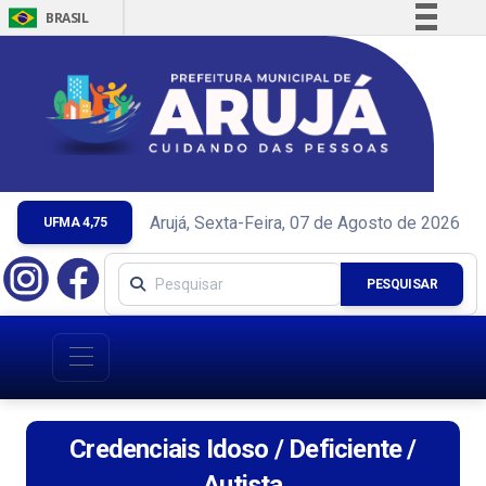
BRASIL
Simplifique!
Comunica BR
Participe
Acesso à informação
Legislação
Canais
Arujá, Sexta-Feira, 07 de Agosto de 2026
UFMA 4,75
PESQUISAR
Credenciais Idoso / Deficiente /
Autista