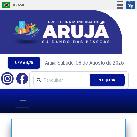
BRASIL
Simplifique!
Comunica BR
Participe
Acesso à informação
Legislação
Canais
Arujá, Sábado, 08 de Agosto de 2026
UFMA 4,75
PESQUISAR