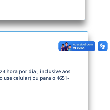
e Escolar
mpo
 de Caminhões
l de Idoso, Deficiente e Autista
dministrativo das Multas de Trânsito
4 hora por dia , inclusive aos
 Notificações das Multas de Trânsito
 use celular) ou para o 4651-