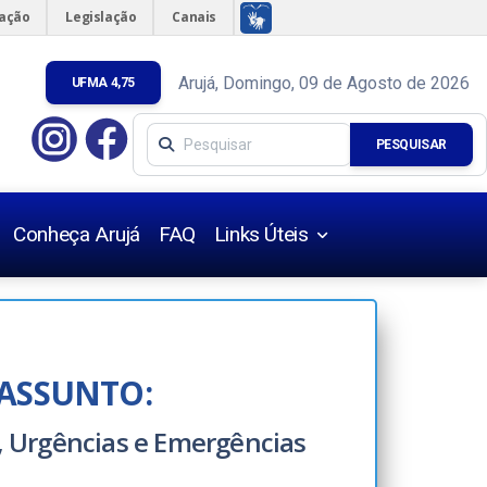
mação
Legislação
Canais
Arujá, Domingo, 09 de Agosto de 2026
UFMA 4,75
PESQUISAR
Conheça Arujá
FAQ
Links Úteis
Úteis
s Urbanísticas
ASSUNTO:
 Urgências e Emergências
s