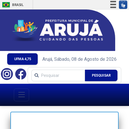
BRASIL
Simplifique!
Comunica BR
Participe
Acesso à informação
Legislação
Canais
Arujá, Sábado, 08 de Agosto de 2026
UFMA 4,75
PESQUISAR