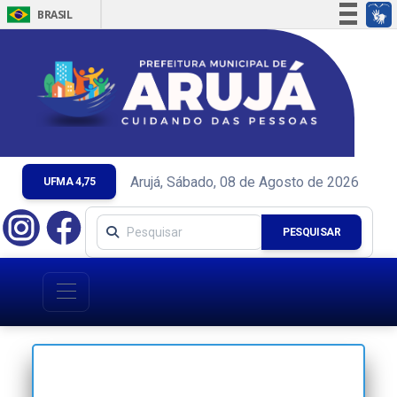
BRASIL
Simplifique!
Comunica BR
Participe
Acesso à informação
Legislação
Canais
Arujá, Sábado, 08 de Agosto de 2026
UFMA 4,75
PESQUISAR