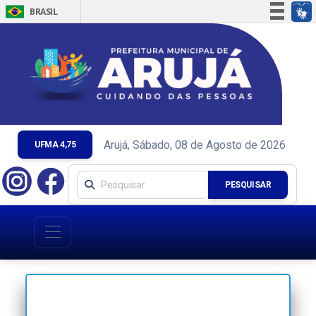
BRASIL
Simplifique!
Comunica BR
Participe
Acesso à informação
Legislação
Canais
Arujá, Sábado, 08 de Agosto de 2026
UFMA 4,75
PESQUISAR