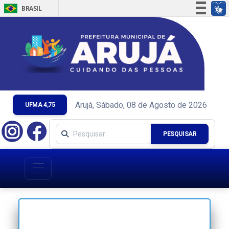
BRASIL
Simplifique!
Comunica BR
Participe
Acesso à informação
Legislação
Canais
Arujá, Sábado, 08 de Agosto de 2026
UFMA 4,75
PESQUISAR