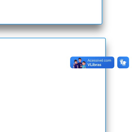
e Escolar
mpo
 de Caminhões
l de Idoso, Deficiente e Autista
dministrativo das Multas de Trânsito
 Notificações das Multas de Trânsito