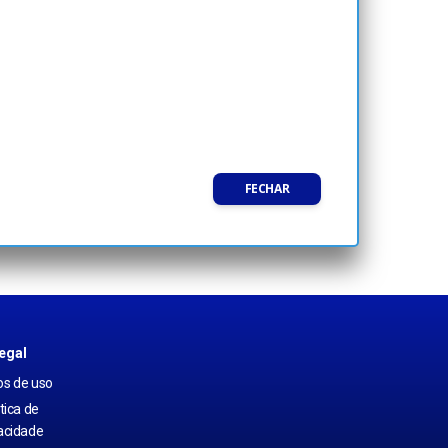
FECHAR
egal
s de uso
itica de
acidade