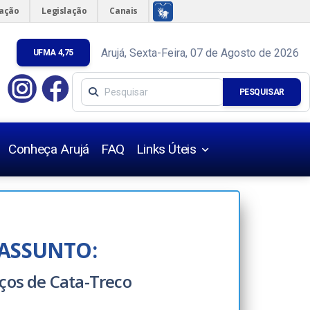
mação
Legislação
Canais
Arujá, Sexta-Feira, 07 de Agosto de 2026
UFMA 4,75
PESQUISAR
Conheça Arujá
FAQ
Links Úteis
Úteis
s Urbanísticas
ASSUNTO:
iços de Cata-Treco
s