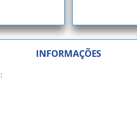
Transport
Detran
Poupate
EMTU
INFORMAÇÕES
Cadastro
Credencia
:
Recurso A
2ª Via de