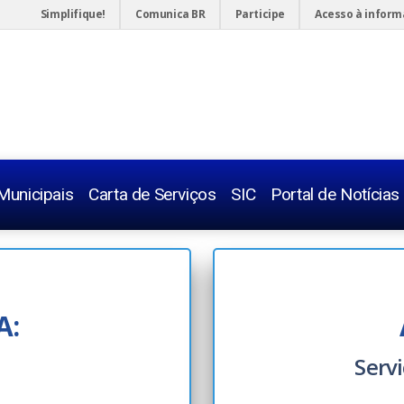
Simplifique!
Comunica BR
Participe
Acesso à infor
Municipais
Carta de Serviços
SIC
Portal de Notícias
Telefones 
Legislaçõe
A:
Servidor
Serv
Concurso
Radares