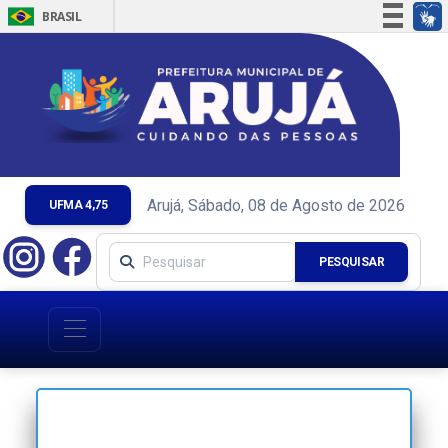
BRASIL
Simplifique!
Comunica BR
Participe
Acesso à informação
Legislação
Canais
Arujá, Sábado, 08 de Agosto de 2026
UFMA 4,75
PESQUISAR