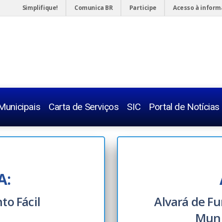
Simplifique!
Comunica BR
Participe
Acesso à infor
Municipais
Carta de Serviços
SIC
Portal de Notícias
Telefones 
Legislaçõe
A:
Servidor
to Fácil
Alvará de Fu
Concurso
Muni
Radares