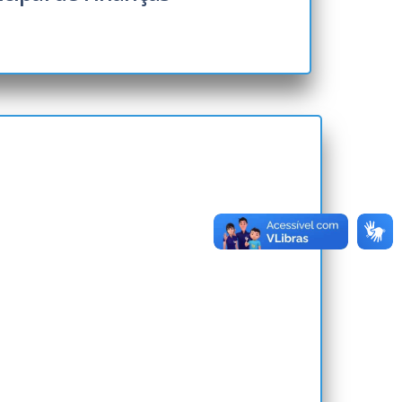
e Escolar
mpo
 de Caminhões
l de Idoso, Deficiente e Autista
dministrativo das Multas de Trânsito
 Notificações das Multas de Trânsito