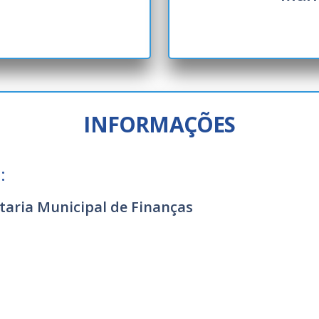
Transport
Detran
Poupate
EMTU
INFORMAÇÕES
Cadastro
Credencia
:
Recurso A
taria Municipal de Finanças
2ª Via de