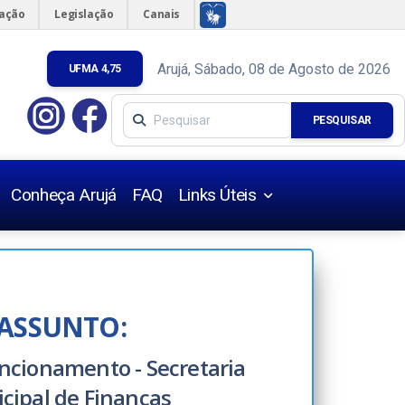
mação
Legislação
Canais
Arujá, Sábado, 08 de Agosto de 2026
UFMA 4,75
PESQUISAR
Conheça Arujá
FAQ
Links Úteis
Úteis
s Urbanísticas
ASSUNTO:
ncionamento - Secretaria
s
cipal de Finanças