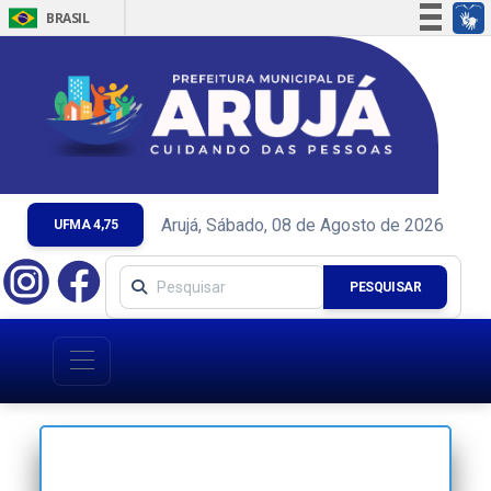
BRASIL
Simplifique!
Comunica BR
Participe
Acesso à informação
Legislação
Canais
Arujá, Sábado, 08 de Agosto de 2026
UFMA 4,75
PESQUISAR