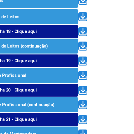
as
e Escolar
 de Leitos
a 18 - Clique aqui
mpo
e de Leitos (continuação)
 de Caminhões
a 19 - Clique aqui
l de Idoso, Deficiente e Autista
e Profissional
dministrativo das Multas de Trânsito
 Notificações das Multas de Trânsito
a 20 - Clique aqui
e Profissional (continuação)
a 21 - Clique aqui