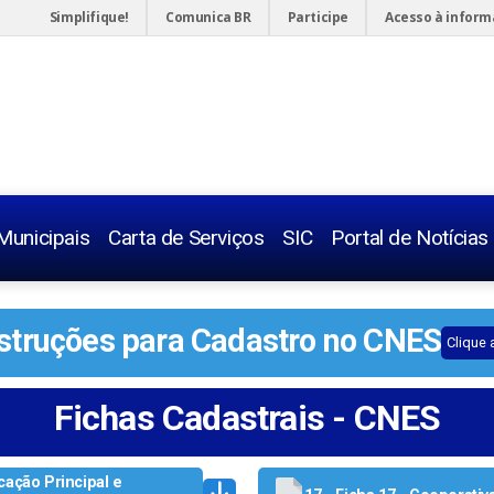
Simplifique!
Comunica BR
Participe
Acesso à infor
Municipais
Carta de Serviços
SIC
Portal de Notícias
Telefones 
nstruções para Cadastro no CNES
Clique 
Legislaçõe
Servidor
Fichas Cadastrais - CNES
Concurso
icação Principal e
Radares