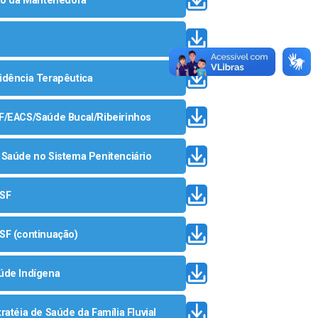
ação da Mantenedora
sidência Terapêutica
ESF/EACS/Saúde Bucal/Ribeirinhos
e Saúde no Sistema Penitenciário
ASF
ASF (continuação)
aúde Indígena
tratéia de Saúde da Família Fluvial