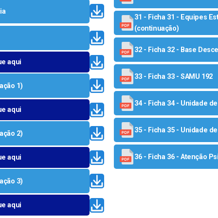
ia
31 - Ficha 31 - Equipes Es
(continuação)
32 - Ficha 32 - Base Desce
ue aqui
33 - Ficha 33 - SAMU 192
ação 1)
34 - Ficha 34 - Unidade d
ue aqui
35 - Ficha 35 - Unidade 
ação 2)
36 - Ficha 36 - Atenção Ps
ue aqui
ação 3)
ue aqui