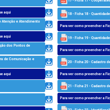
17 - Ficha 17 - Cooperativ
Transport
ue aqui
18 - Ficha 18 - Quantidade
Detran
 de Atenção e Atendimento
Para ver como preencher a Fich
Poupate
ue aqui
EMTU
19 - Ficha 19 - Quantidad
lação dos Pontos de
Cadastro
Para ver como preencher a Fich
Credencia
tura de Comunicação e
20 - Ficha 20 - Cadastro d
Recurso A
2ª Via de
ue aqui
Para ver como preencher a Fich
21 - Ficha 21 - Cadastro d
Para ver como preencher a Fich