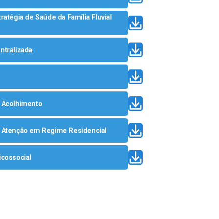
tratégia de Saúde da Família Fluvial
ntralizada
e Acolhimento
de Atenção em Regime Residencial
icossocial