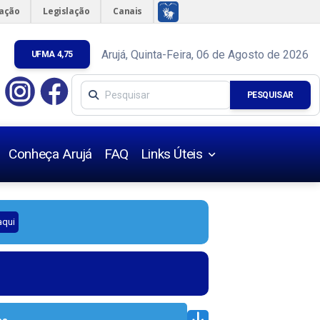
mação
Legislação
Canais
Arujá, Quinta-Feira, 06 de Agosto de 2026
UFMA 4,75
PESQUISAR
Conheça Arujá
FAQ
Links Úteis
Úteis
aqui
s Urbanísticas
s