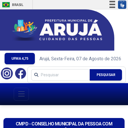
BRASIL
Simplifique!
Comunica BR
Participe
Acesso à informação
Legislação
Canais
Arujá, Sexta-Feira, 07 de Agosto de 2026
UFMA 4,75
PESQUISAR
CMPD - CONSELHO MUNICIPAL DA PESSOA COM