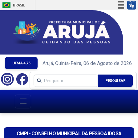
BRASIL
Simplifique!
Comunica BR
Participe
Acesso à informação
Legislação
Canais
Arujá, Quinta-Feira, 06 de Agosto de 2026
UFMA 4,75
PESQUISAR
CMPI - CONSELHO MUNICIPAL DA PESSOA IDOSA